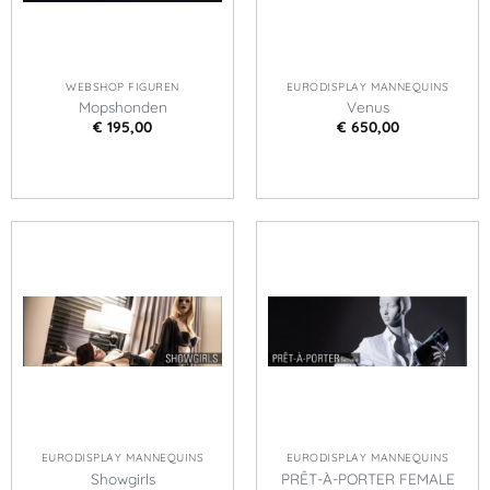
WEBSHOP FIGUREN
EURODISPLAY MANNEQUINS
Mopshonden
Venus
€
195,00
€
650,00
EURODISPLAY MANNEQUINS
EURODISPLAY MANNEQUINS
Showgirls
PRÊT-À-PORTER FEMALE