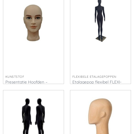
KUNSTSTOF
FLEXIBELE ETALAGEPOPPEN
Presentatie Hoofden –
Etalagepop flexibel FLEXI-
Kappers modellen – Nieuw
FSZ
€
37,50
€
430,00