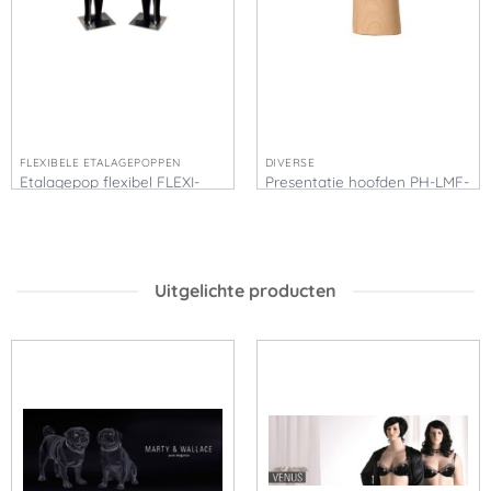
FLEXIBELE ETALAGEPOPPEN
DIVERSE
Etalagepop flexibel FLEXI-
Presentatie hoofden PH-LMF-
MSZ
EPG
€
430,00
€
125,00
Uitgelichte producten