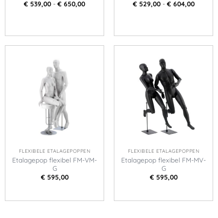
Prijsklasse:
Prijskla
€
539,00
-
€
650,00
€
529,00
-
€
604,00
€ 539,00
€ 529,0
tot
tot
€ 650,00
€ 604,0
FLEXIBELE ETALAGEPOPPEN
FLEXIBELE ETALAGEPOPPEN
Etalagepop flexibel FM-VM-
Etalagepop flexibel FM-MV-
G
G
€
595,00
€
595,00