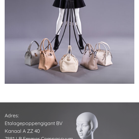
Adres:
Etalagepoppengigant BV
Kanaal A ZZ 40
7881 LB Emmer Compascuum