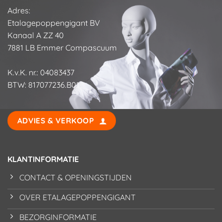
Adres:
Etalagepoppengigant BV
Kanaal A ZZ 40
7881 LB Emmer Compascuum
K.v.K. nr.: 04083437
BTW: 817077236.B01
ADVIES & VERKOOP
KLANTINFORMATIE
CONTACT & OPENINGSTIJDEN
OVER ETALAGEPOPPENGIGANT
BEZORGINFORMATIE