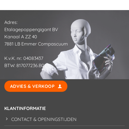
€
125,00
Adres:
Etalagepoppengigant BV
Kanaal A ZZ 40
7881 LB Emmer Compascuum
K.v.K. nr.: 04083437
BTW: 817077236.B01
ADVIES & VERKOOP
KLANTINFORMATIE
CONTACT & OPENINGSTIJDEN