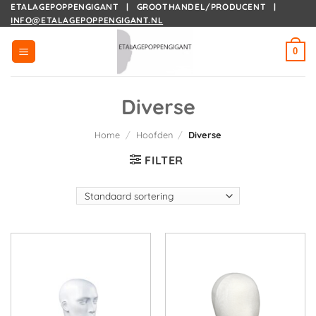
Ga
ETALAGEPOPPENGIGANT | GROOTHANDEL/PRODUCENT |
INFO@ETALAGEPOPPENGIGANT.NL
naar
inhoud
0
Diverse
Home
/
Hoofden
/
Diverse
FILTER