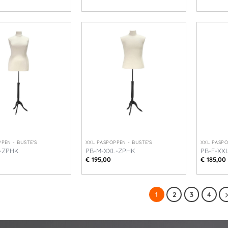
+
+
PEN - BUSTE'S
XXL PASPOPPEN - BUSTE'S
XXL PASPO
L-ZPHK
PB-M-XXL-ZPHK
PB-F-XX
€
195,00
€
185,00
1
2
3
4