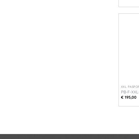
+
XXL PASPOP
PB-F-XX
€
195,00