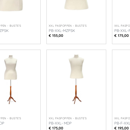
+
+
PEN - BUSTE'S
XXL PASPOPPEN - BUSTE'S
XXL PASPO
FZPSK
PB-XXL-MZPSK
PB-XXL-
€
155,00
€
175,00
+
+
PEN - BUSTE'S
XXL PASPOPPEN - BUSTE'S
XXL PASPO
FDP
PB-XXL- MDP
PB-F-XX
€
175,00
€
195,00