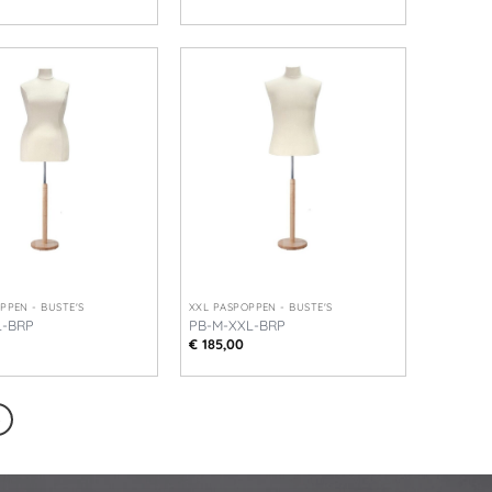
+
PPEN - BUSTE'S
XXL PASPOPPEN - BUSTE'S
L-BRP
PB-M-XXL-BRP
€
185,00