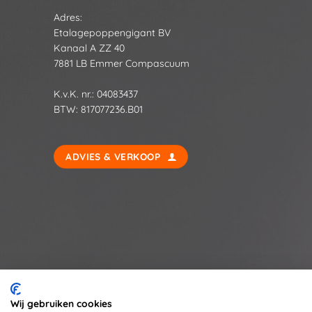
Adres:
Etalagepoppengigant BV
Kanaal A ZZ 40
7881 LB Emmer Compascuum
K.v.K. nr.: 04083437
BTW: 817077236.B01
ADVIES & VERKOOP
Wij gebruiken cookies