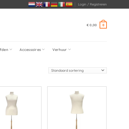
Login / Registreren
€
0,00
0
fden
Accessoires
Verhuur