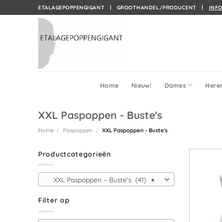
Ga
ETALAGEPOPPENGIGANT | GROOTHANDEL/PRODUCENT |
INF
naar
inhoud
Home
Nieuw!
Dames
Here
XXL Paspoppen - Buste's
Home
/
Paspoppen
/
XXL Paspoppen - Buste's
Productcategorieën
XXL Paspoppen – Buste’s (41)
×
Filter op