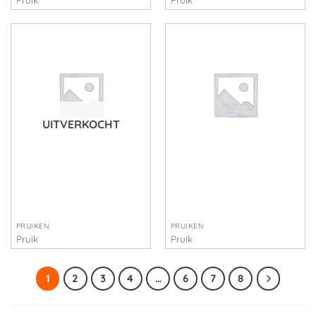
€
45,00
€
45,00
UITVERKOCHT
PRUIKEN
PRUIKEN
Pruik
Pruik
€
45,00
€
45,00
1
2
3
4
…
6
7
8