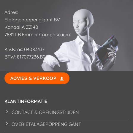
Adres:
Etalagepoppengigant BV
Kanaal A ZZ 40
7881 LB Emmer Compascuum
K.v.K. nr.: 04083437
BTW: 817077236.B01
ADVIES & VERKOOP
KLANTINFORMATIE
CONTACT & OPENINGSTIJDEN
OVER ETALAGEPOPPENGIGANT