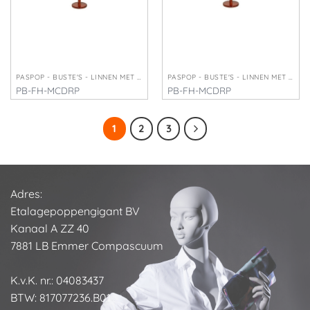
PASPOP - BUSTE'S - LINNEN MET HOOFD
PASPOP - BUSTE'S - LINNEN MET HOOFD
PB-FH-MCDRP
PB-FH-MCDRP
€
252,50
€
252,50
1
2
3
Adres:
Etalagepoppengigant BV
Kanaal A ZZ 40
7881 LB Emmer Compascuum
K.v.K. nr.: 04083437
BTW: 817077236.B01