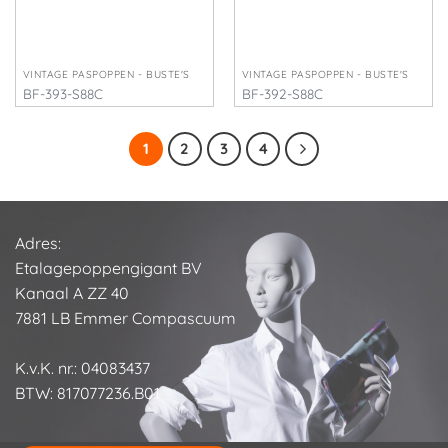
VINTAGE PASPOPPEN - BUSTE'S
VINTAGE PASPOPPEN - BUSTE'S
BF-393-S88C
BF-392-S88C
€
325,00
€
335,00
1
2
3
4
Adres:
Etalagepoppengigant BV
Kanaal A ZZ 40
7881 LB Emmer Compascuum
K.v.K. nr.: 04083437
BTW: 817077236.B01