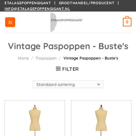
Ga
ETALAGEPOPPENGIGANT | GROOTHANDEL/PRODUCENT |
INFO@ETALAGEPOPPENGIGANT.NL
naar
inhoud
0
Vintage Paspoppen - Buste's
Home
/
Paspoppen
/
Vintage Paspoppen - Buste's
FILTER