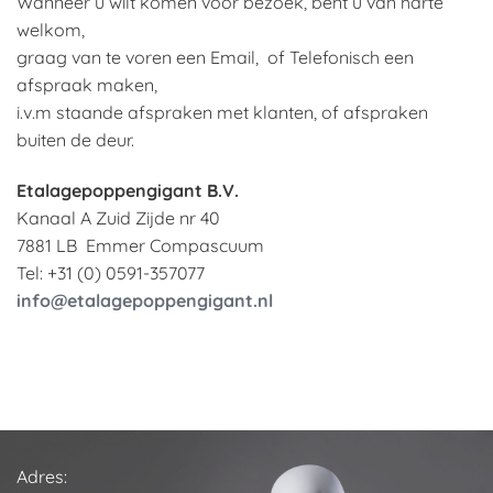
Wanneer u wilt komen voor bezoek, bent u van harte
welkom,
graag van te voren een Email, of Telefonisch een
afspraak maken,
i.v.m staande afspraken met klanten, of afspraken
buiten de deur.
Etalagepoppengigant B.V.
Kanaal A Zuid Zijde nr 40
7881 LB Emmer Compascuum
Tel: +31 (0) 0591-357077
info@etalagepoppengigant.nl
Adres: