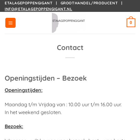
Ga
ETALAGEPOPPENGIGANT | GROOTHANDEL/PRODUCENT |
INFO@ETALAGEPOPPENGIGANT.NL
naar
inhoud
0
Contact
Openingstijden – Bezoek
pin up
mosbet
4rabet
pin up azerbaycan
mostbet casino
mostbet
mostbet online
pin up casino
mostbet
pinup
mostbet casino
1vin casino
pin up uzbekistan
Openingstijden:
Maandag t/m Vrijdag van : 10.00 uur t/m 16.00 uur.
In het weekend gesloten.
Bezoek: