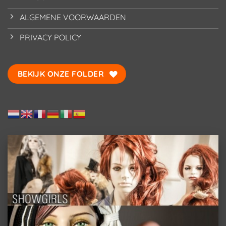
ALGEMENE VOORWAARDEN
PRIVACY POLICY
BEKIJK ONZE FOLDER