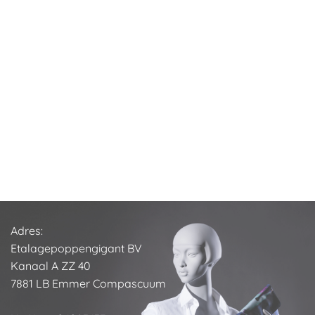
Adres:
Etalagepoppengigant BV
Kanaal A ZZ 40
7881 LB Emmer Compascuum