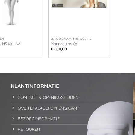
+
TEN
EURODISPLAY MANNEQUINS
INS XXL-W
Mannequins Xxl
€
600,00
KLANTINFORMATIE
CONTACT & OPENINGSTIJDEN
OVER ETALAGEPOPPENGIGANT
BEZORGINFORMATIE
RETOUREN