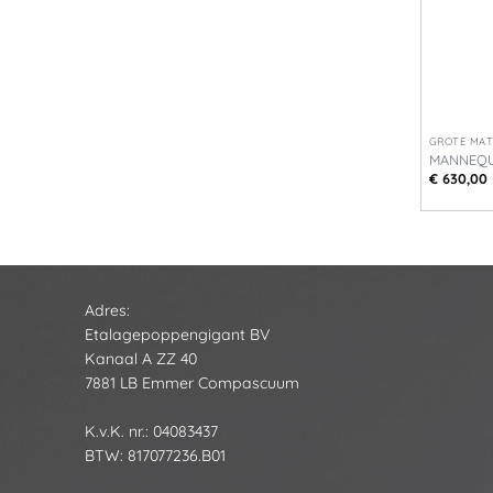
+
GROTE MA
MANNEQU
€
630,00
Adres:
Etalagepoppengigant BV
Kanaal A ZZ 40
7881 LB Emmer Compascuum
K.v.K. nr.: 04083437
BTW: 817077236.B01