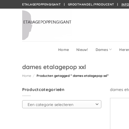
Ga
ETALAGEPOPPENGIGANT | GROOTHANDEL/PRODUCENT |
INF
naar
inhoud
Home
Nieuw!
Dames
Here
dames etalagepop xxl
Home
/
Producten getagged “ dames etalagepop xxl”
Productcategorieën
dames et
Een categorie selecteren