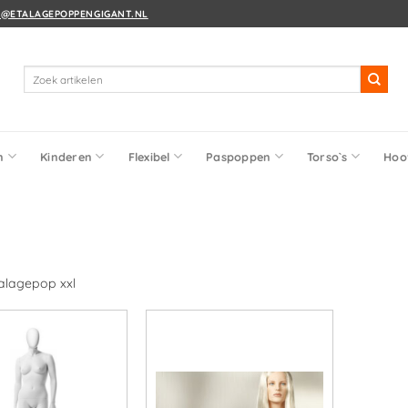
O@ETALAGEPOPPENGIGANT.NL
Zoeken
naar:
n
Kinderen
Flexibel
Paspoppen
Torso`s
Hoo
alagepop xxl