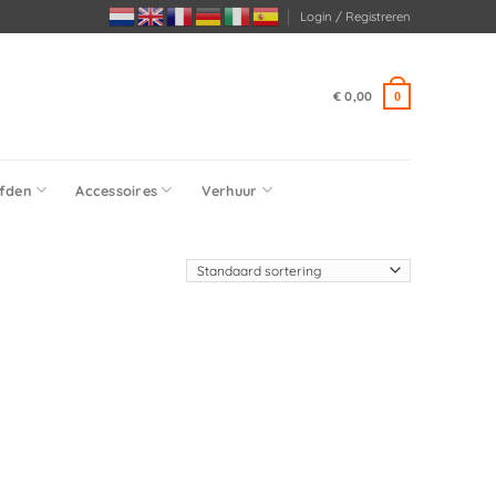
Login / Registreren
€
0,00
0
fden
Accessoires
Verhuur