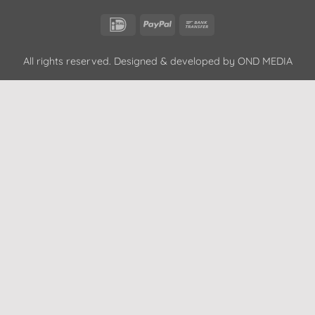
IDeal
PayPal
Bank
Transfer
All rights reserved. Designed & developed by
OND MEDIA