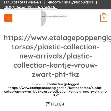
Ga
ETALAGEPOPPENGIGANT | GROOTHANDEL/PRODUCENT |
INFO@ETALAGEPOPPENGIGANT.NL
naar
inhoud
0
https://www.etalagepoppengig
torsos/plastic-collection-
new-arrivals/plastic-
collection-kontje-vrouw-
zwart-pht-fkz
Home
/
Producten getagged
“https://www.etalagepoppengigant.nl/bustes-torsos/plastic-
collection-new-arrivals/plastic-collection-kontje-vrouw-zwart-pht-
fkz”
FILTER