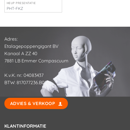
HEUP PRESENTATIE
PHT-FKZ
€
17,50
Adres:
Etalagepoppengigant BV
Kanaal A ZZ 40
7881 LB Emmer Compascuum
K.v.K. nr.: 04083437
BTW: 817077236.B01
ADVIES & VERKOOP
KLANTINFORMATIE