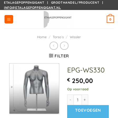
Ga
ETALAGEPOPPENGIGANT | GROOTHANDEL/PRODUCENT |
INFO@ETALAGEPOPPENGIGANT.NL
naar
inhoud
0
Home
/
Torso`s
/
Wissler
FILTER
EPG-WS330
€
250,00
Op voorraad
EPG-WS330 aantal
TOEVOEGEN