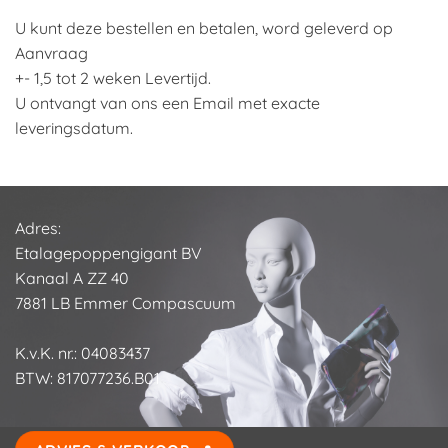
U kunt deze bestellen en betalen, word geleverd op
Aanvraag
+- 1,5 tot 2 weken Levertijd.
U ontvangt van ons een Email met exacte
leveringsdatum.
Adres:
Etalagepoppengigant BV
Kanaal A ZZ 40
7881 LB Emmer Compascuum
K.v.K. nr.: 04083437
BTW: 817077236.B01