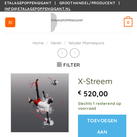
Ga
ETALAGEPOPPENGIGANT | GROOTHANDEL/PRODUCENT |
INFO@ETALAGEPOPPENGIGANT.NL
naar
inhoud
0
Home
/
Heren
/
Wissler Mannequins
FILTER
X-Streem
€
520,00
Slechts 1 resterend op
voorraad
TOEVOEGEN
AAN