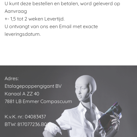
U kunt deze bestellen en betalen, word geleverd op
Aanvraag
+- 1,5 tot 2 weken Levertijd.
U ontvangt van ons een Email met exacte
leveringsdatum.
Adres:
Etalagepoppengigant BV
Kanaal A ZZ 40
7881 LB Emmer Compascuum
K.v.K. nr.: 04083437
BTW: 817077236.B01