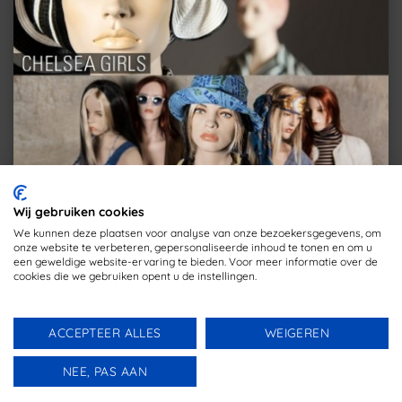
Wij gebruiken cookies
We kunnen deze plaatsen voor analyse van onze bezoekersgegevens, om
onze website te verbeteren, gepersonaliseerde inhoud te tonen en om u
een geweldige website-ervaring te bieden. Voor meer informatie over de
cookies die we gebruiken opent u de instellingen.
IDeal
PayPal
Bank
Transfer
All rights reserved. Designed & developed by
OND MEDIA
ACCEPTEER ALLES
WEIGEREN
NEE, PAS AAN