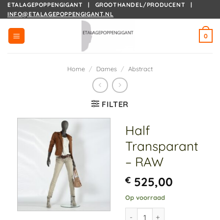
Ga
ETALAGEPOPPENGIGANT | GROOTHANDEL/PRODUCENT |
INFO@ETALAGEPOPPENGIGANT.NL
naar
inhoud
0
Home
/
Dames
/
Abstract
FILTER
Half
Transparant
– RAW
€
525,00
Op voorraad
Half Transparant – RAW aa